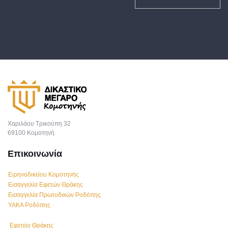
Χαριλάου Τρικούπη 32
69100 Κομοτηνή
Επικοινωνία
Ειρηνοδικείου Κομοτηνής
Εισαγγελία Εφετών Θράκης
Εισαγγελία Πρωτοδικών Ροδόπης
ΥΑΚΑ Ροδόπης
Εφετείο Θράκης