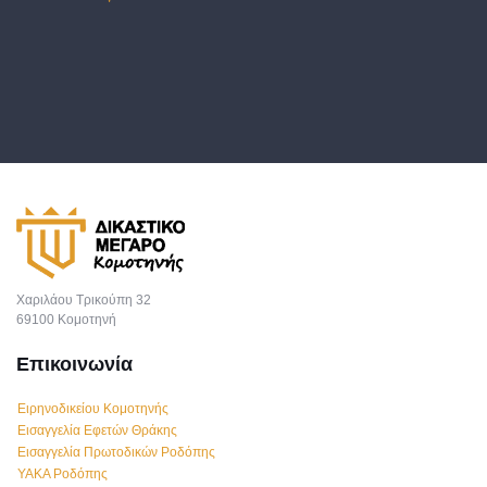
Χαριλάου Τρικούπη 32
69100 Κομοτηνή
Επικοινωνία
Ειρηνοδικείου Κομοτηνής
Εισαγγελία Εφετών Θράκης
Εισαγγελία Πρωτοδικών Ροδόπης
ΥΑΚΑ Ροδόπης