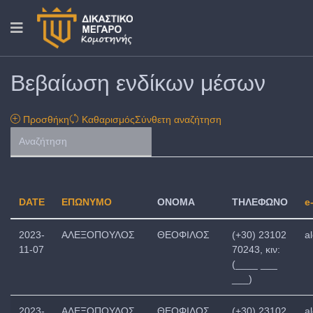
Βεβαίωση ενδίκων μέσων
Προσθήκη
Καθαρισμός
Σύνθετη αναζήτηση
DATE
ΕΠΩΝΥΜΟ
ΟΝΟΜΑ
ΤΗΛΕΦΩΝΟ
e
2023-
ΑΛΕΞΟΠΟΥΛΟΣ
ΘΕΟΦΙΛΟΣ
(+30) 23102
a
11-07
70243, κιν:
(____ ___
___)
2023-
ΑΛΕΞΟΠΟΥΛΟΣ
ΘΕΟΦΙΛΟΣ
(+30) 23102
a