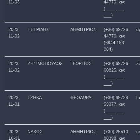
11-03
44770, κιν:
(____ ___
___)
2023-
ΠΕΤΡΙΔΗΣ
ΔΗΜΗΤΡΙΟΣ
(+30) 69726
d
11-02
44770, κιν:
(6944 193
084)
2023-
ΖΗΣΙΜΟΠΟΥΛΟΣ
ΓΕΩΡΓΙΟΣ
(+30) 69726
z
11-02
60825, κιν:
(____ ___
___)
2023-
ΤΖΗΚΑ
ΘΕΟΔΩΡΑ
(+30) 69728
t
11-01
59977, κιν:
(____ ___
___)
2023-
ΝΑΚΟΣ
ΔΗΜΗΤΡΙΟΣ
(+30) 25510
n
10-31
88398, κιν: