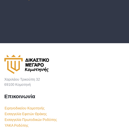
Χαριλάου Τρικούπη 32
69100 Κομοτηνή
Επικοινωνία
Ειρηνοδικείου Κομοτηνής
Εισαγγελία Εφετών Θράκης
Εισαγγελία Πρωτοδικών Ροδόπης
ΥΑΚΑ Ροδόπης