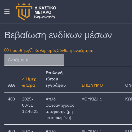
Βεβαίωση ενδίκων μέσων
Προσθήκη
Καθαρισμός
Σύνθετη αναζήτηση
Επιλογή
Ημερ
τύπου
A/A
& Ώρα
εγγράφου
ΕΠΩΝΥΜΟ
ΟΝ
409
2025-
Απλό
ΛΟΥΚΙΔΗς
ΚΩ
03-31
φωτοαντίγραφο
12:46:23
απόφασης (μη
επικυρωμένο)
408
2025-
Απλό
ΛΟΥΚΙΔΗς
ΚΩ