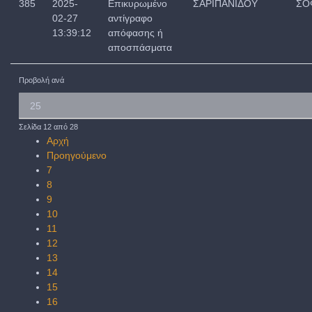
385
2025-
Επικυρωμένο
ΣΑΡΙΠΑΝΙΔΟΥ
ΣΟ
02-27
αντίγραφο
13:39:12
απόφασης ή
αποσπάσματα
Προβολή ανά
Σελίδα 12 από 28
Αρχή
Προηγούμενο
7
8
9
10
11
12
13
14
15
16