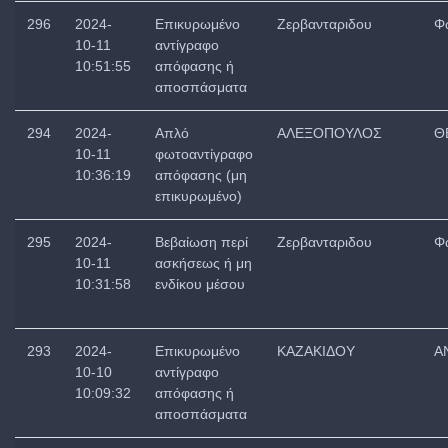
296
2024-
Επικυρωμένο
Ζερβανταριδου
Φ
10-11
αντίγραφο
10:51:55
απόφασης ή
αποσπάσματα
294
2024-
Απλό
ΑΛΕΞΟΠΟΥΛΟΣ
Θ
10-11
φωτοαντίγραφο
10:36:19
απόφασης (μη
επικυρωμένο)
295
2024-
Βεβαίωση περί
Ζερβανταριδου
Φ
10-11
ασκήσεως ή μη
10:31:58
ενδίκου μέσου
293
2024-
Επικυρωμένο
ΚΑΖΑΚΙΔΟΥ
Α
10-10
αντίγραφο
10:09:32
απόφασης ή
αποσπάσματα