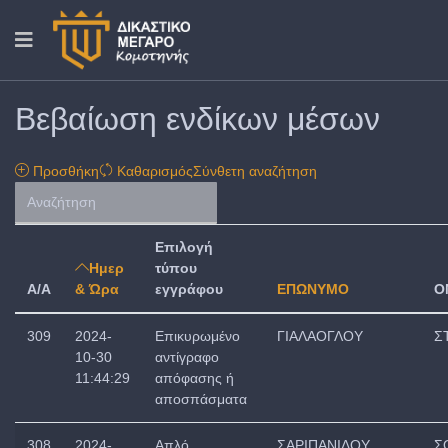
Βεβαίωση ενδίκων μέσων
Προσθήκη
Καθαρισμός
Σύνθετη αναζήτηση
Επιλογή
Ημερ
τύπου
A/A
& Ώρα
εγγράφου
ΕΠΩΝΥΜΟ
Ο
309
2024-
Επικυρωμένο
ΓΙΑΛΑΟΓΛΟΥ
Σ
10-30
αντίγραφο
11:44:29
απόφασης ή
αποσπάσματα
308
2024-
Απλό
ΣΑΡΙΠΑΝΙΔΟΥ
Σ