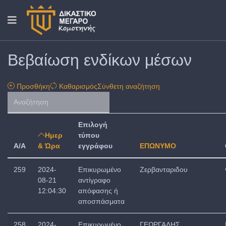
Βεβαίωση ενδίκων μέσων
Προσθήκη
Καθαρισμός
Σύνθετη αναζήτηση
Επιλογή
Ημερ
τύπου
A/A
& Ώρα
εγγράφου
ΕΠΩΝΥΜΟ
259
2024-
Επικυρωμένο
Ζερβανταριδου
08-21
αντίγραφο
12:04:30
απόφασης ή
αποσπάσματα
258
2024-
Επικυρωμένο
ΓΕΩΡΓΑΛΗΣ