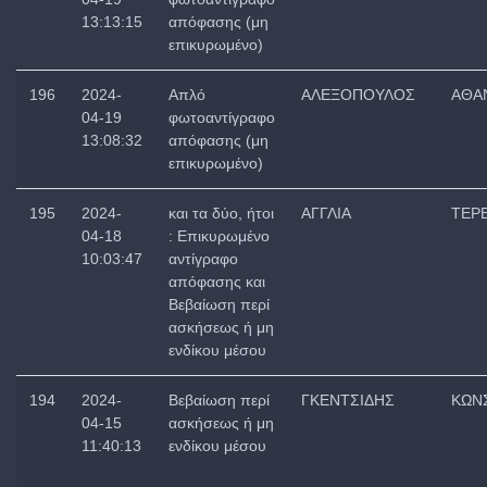
13:13:15
απόφασης (μη
επικυρωμένο)
196
2024-
Απλό
ΑΛΕΞΟΠΟΥΛΟΣ
ΑΘΑ
04-19
φωτοαντίγραφο
13:08:32
απόφασης (μη
επικυρωμένο)
195
2024-
και τα δύο, ήτοι
ΑΓΓΛΙΑ
ΤΕΡ
04-18
: Επικυρωμένο
10:03:47
αντίγραφο
απόφασης και
Βεβαίωση περί
ασκήσεως ή μη
ενδίκου μέσου
194
2024-
Βεβαίωση περί
ΓΚΕΝΤΣΙΔΗΣ
ΚΩΝ
04-15
ασκήσεως ή μη
11:40:13
ενδίκου μέσου