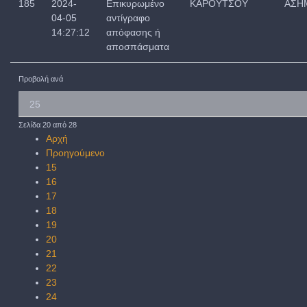
185
2024-
Επικυρωμένο
ΚΑΡΟΥΤΣΟΥ
ΑΣΗ
04-05
αντίγραφο
14:27:12
απόφασης ή
αποσπάσματα
Προβολή ανά
Σελίδα 20 από 28
Αρχή
Προηγούμενο
15
16
17
18
19
20
21
22
23
24