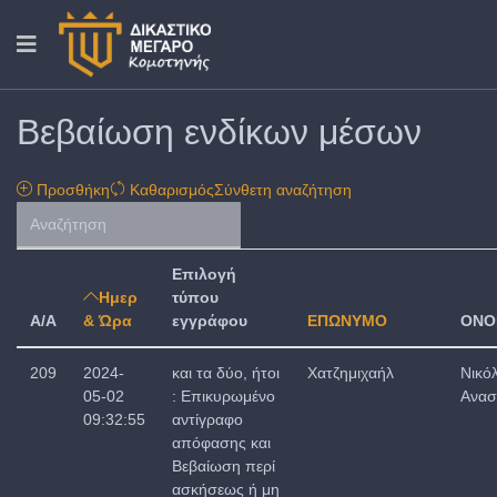
Βεβαίωση ενδίκων μέσων
Προσθήκη
Καθαρισμός
Σύνθετη αναζήτηση
Επιλογή
Ημερ
τύπου
A/A
& Ώρα
εγγράφου
ΕΠΩΝΥΜΟ
ΟΝΟ
209
2024-
και τα δύο, ήτοι
Χατζημιχαήλ
Νικό
05-02
: Επικυρωμένο
Ανασ
09:32:55
αντίγραφο
απόφασης και
Βεβαίωση περί
ασκήσεως ή μη