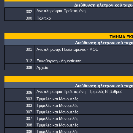
Διεύθυνση
ηλετρονικού
ταχυ
Αναπληρώτρια Προϊσταμένη
302
300
Πολιτικό
ΤΜΗΜΑ ΕΚΚ
Διεύθυνση
ηλετρονικού
ταχυ
301
Αναπληρωτής Προϊστάμενος - ΜΟΕ
312
Εκκαθάριση - Δημοσίευση
309
Αρχείο
Διεύθυνση
ηλετρονικού
ταχυ
Αναπληρώτρια Προϊσταμένη - Τριμελές Β' βαθμού
306
303
Τριμελές και Μονομελές
303
Τριμελές και Μονομελές
307
Τριμελές και Μονομελές
307
Τριμελές και Μονομελές
308
Τριμελές και Μονομελές
306
Τριμελές και Μονομελές