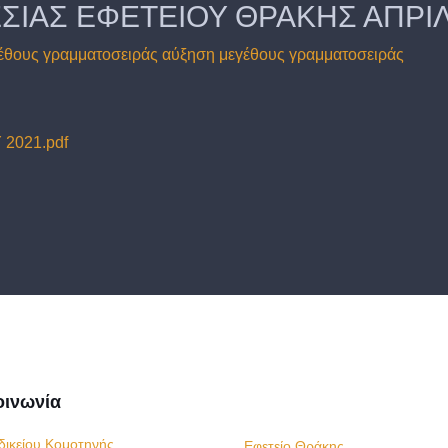
ΙΑΣ ΕΦΕΤΕΙΟΥ ΘΡΑΚΗΣ ΑΠΡΙΛ
έθους γραμματοσειράς
αύξηση μεγέθους γραμματοσειράς
2021.pdf
οινωνία
δικείου Κομοτηνής
Εφετείο Θράκης