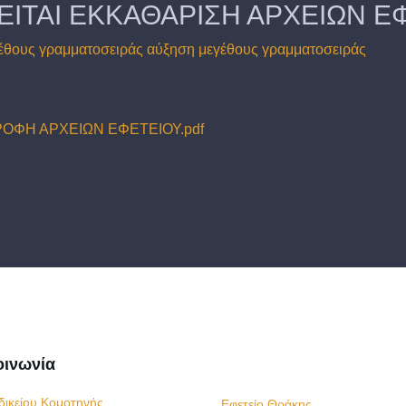
ΕΙΤΑΙ ΕΚΚΑΘΑΡΙΣΗ ΑΡΧΕΙΩΝ Ε
έθους γραμματοσειράς
αύξηση μεγέθους γραμματοσειράς
ΡΟΦΗ ΑΡΧΕΙΩΝ ΕΦΕΤΕΙΟΥ.pdf
οινωνία
δικείου Κομοτηνής
Εφετείο Θράκης