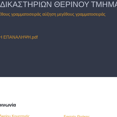
 ΔΙΚΑΣΤΗΡΙΩΝ ΘΕΡΙΝΟΥ ΤΜΗΜ
έθους γραμματοσειράς
αύξηση μεγέθους γραμματοσειράς
ΘΗ ΕΠΑΝΑΛΗΨΗ.pdf
οινωνία
δικείου Κομοτηνής
Εφετείο Θράκης