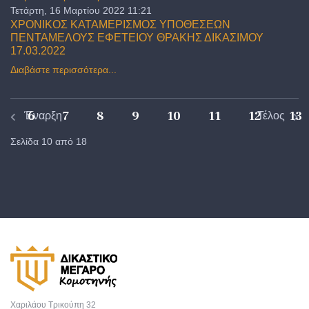
Τετάρτη, 16 Μαρτίου 2022 11:21
ΧΡΟΝΙΚΟΣ ΚΑΤΑΜΕΡΙΣΜΟΣ ΥΠΟΘΕΣΕΩΝ
ΠΕΝΤΑΜΕΛΟΥΣ ΕΦΕΤΕΙΟΥ ΘΡΑΚΗΣ ΔΙΚΑΣΙΜΟΥ
17.03.2022
Διαβάστε περισσότερα...
6
7
8
9
10
11
12
13
Έναρξη
Τέλος
Σελίδα 10 από 18
Χαριλάου Τρικούπη 32